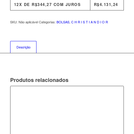
12X DE
R$
344,27
COM JUROS
R$
4.131,24
SKU:
Não aplicável
Categorias:
BOLSAS
,
C H R I S T I A N D I O R
Descrição
Produtos relacionados