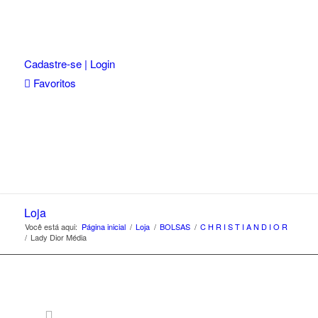
Cadastre-se | Login
Favoritos
Loja
Você está aqui:
Página inicial
/
Loja
/
BOLSAS
/
C H R I S T I A N D I O R
/
Lady Dior Média