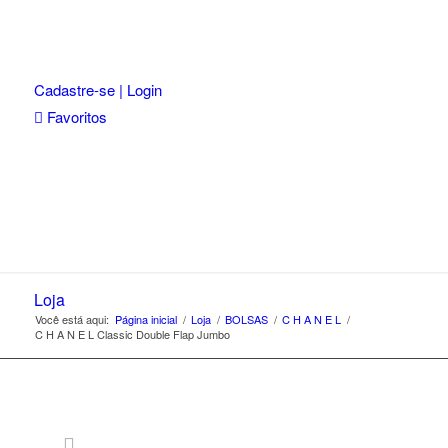
Cadastre-se | Login
Favoritos
Loja
Você está aqui:
Página inicial
/
Loja
/
BOLSAS
/
C H A N E L
/
C H A N E L Classic Double Flap Jumbo