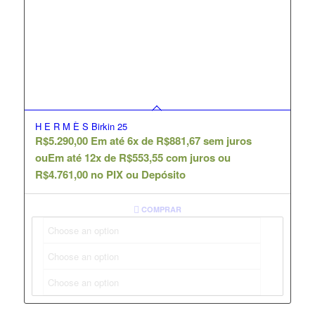
H E R M È S Birkin 25
R$
5.290,00
Em até 6x de
R$
881,67
sem juros
ou
Em até 12x de
R$
553,55
com juros ou
R$
4.761,00
no PIX ou Depósito
COMPRAR