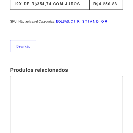
12X DE
R$
354,74
COM JUROS
R$
4.256,88
SKU:
Não aplicável
Categorias:
BOLSAS
,
C H R I S T I A N D I O R
Descrição
Produtos relacionados