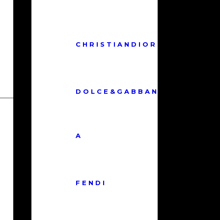
C H R I S T I A N D I O R
D O L C E & G A B B A N
INSTITUCIONAL
A
Políticas de Privacidade
Políticas de Trocas e Cancelamento
Cadastre-se
F E N D I
Fale Conosco