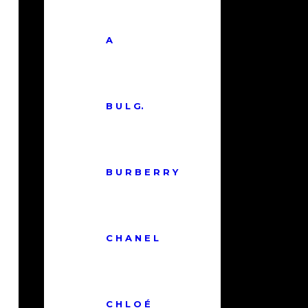
A
B U L G.
B U R B E R R Y
C H A N E L
C H L O É