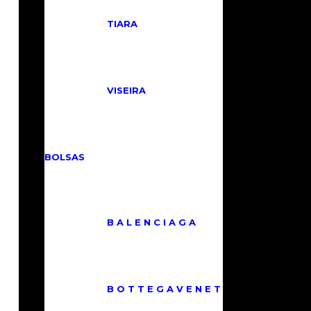
TIARA
VISEIRA
BOLSAS
B A L E N C I A G A
B O T T E G A V E N E T