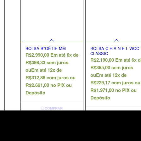
BOLSA B*OÉTIE MM
BOLSA C H A N E L WOC
CLASSIC
R$
2.990,00
Em até 6x de
R$
2.190,00
Em até 6x d
R$
498,33
sem juros
R$
365,00
sem juros
ou
Em até 12x de
ou
Em até 12x de
R$
312,88
com juros ou
R$
229,17
com juros ou
R$
2.691,00
no PIX ou
R$
1.971,00
no PIX ou
Depósito
Depósito
COMPRAR
COMPRAR