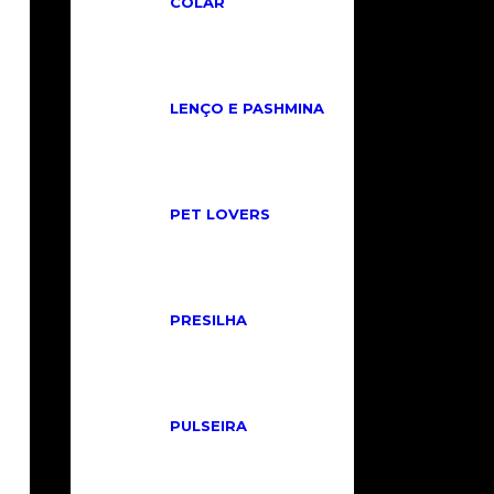
COLAR
LENÇO E PASHMINA
PET LOVERS
PRESILHA
PULSEIRA