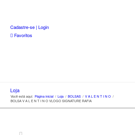
Cadastre-se | Login
Favoritos
Loja
Você está aqui:
Página inicial
/
Loja
/
BOLSAS
/
V A L E N T I N O
/
BOLSA V A L E N T I N O VLOGO SIGNATURE RAFIA