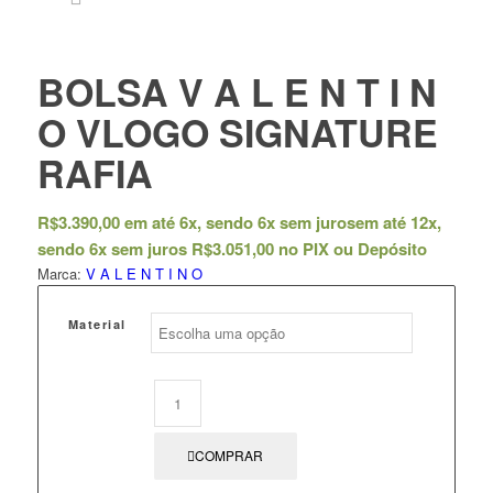
BOLSA V A L E N T I N
O VLOGO SIGNATURE
RAFIA
R$
3.390,00
em até 6x, sendo 6x sem juros
em até 12x,
sendo 6x sem juros
R$
3.051,00
no PIX ou Depósito
Marca:
V A L E N T I N O
Material
COMPRAR