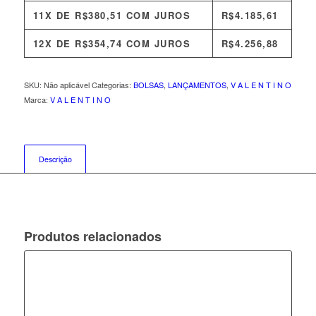
11X DE
R$
380,51
COM JUROS
R$
4.185,61
12X DE
R$
354,74
COM JUROS
R$
4.256,88
SKU:
Não aplicável
Categorias:
BOLSAS
,
LANÇAMENTOS
,
V A L E N T I N O
Marca:
V A L E N T I N O
Descrição
Produtos relacionados