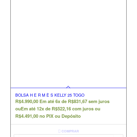
BOLSA H E R M È S KELLY 25 TOGO
R$
4.990,00
Em até 6x de
R$
831,67
sem juros
ou
Em até 12x de
R$
522,16
com juros ou
R$
4.491,00
no PIX ou Depósito
COMPRAR