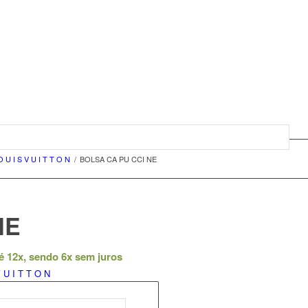
O U I S V U I T T O N
/
BOLSA CA PU CCI NE
NE
é 12x, sendo 6x sem juros
V U I T T O N