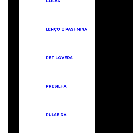
COLAR
LENÇO E PASHMINA
PET LOVERS
PRESILHA
INSTITUCIONAL
Políticas de Privacidade
Políticas de Trocas e Cancelamento
PULSEIRA
Cadastre-se
Fale Conosco