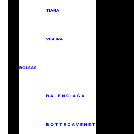
TIARA
VISEIRA
BOLSAS
B A L E N C I A G A
B O T T E G A V E N E T