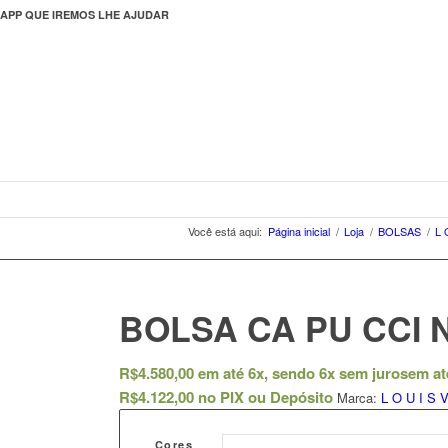
APP QUE IREMOS LHE AJUDAR
Você está aqui:
Página inicial
/
Loja
/
BOLSAS
/
L 
BOLSA CA PU CCI 
R$
4.580,00
em até 6x, sendo 6x sem juros
em at
R$
4.122,00
no PIX ou Depósito
Marca:
L O U I S 
Cores