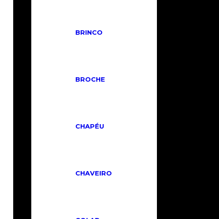
BRINCO
BROCHE
BOLSA NEVERFULL MM
CHAPÉU
R$
2.890,00
Em até 6x de
R$
481,67
sem juros ou
Em
até 12x de
R$
302,41
com
juros ou
R$
2.601,00
no PIX
CHAVEIRO
ou Depósito
COMPRAR