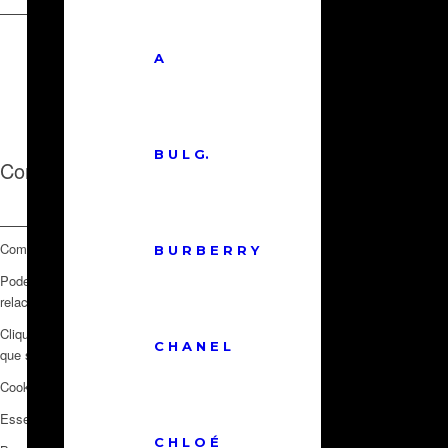
© Copyright - Loucas Por Luxo
A
Eu concordo com os termos e condições
OK
B U L G.
Configurações de cookies e privacidade
Como usamos cookies
B U R B E R R Y
Poderemos solicitar cookies para serem definidos no dispositivo. Nós usamos
relacionamento conosco.
Clique sobre os títulos de categoria diferente para descobrir mais. Você ta
C H A N E L
que somos capazes de oferecer.
Cookies essenciais para sites
Esses cookies são estritamente necessários para fornecer-lhe serviços dispo
C H L O É