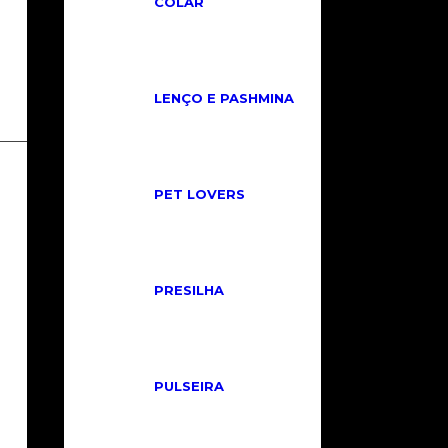
COLAR
LENÇO E PASHMINA
INSTITUCIONAL
PET LOVERS
Políticas de Privacidade
Políticas de Trocas e Cancelamento
Cadastre-se
PRESILHA
Fale Conosco
PULSEIRA