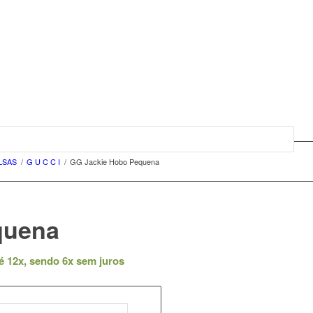
LSAS
/
G U C C I
/
GG Jackie Hobo Pequena
quena
é 12x, sendo 6x sem juros