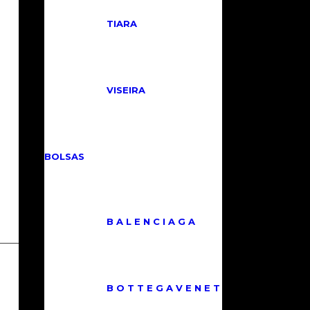
TIARA
VISEIRA
BOLSAS
B A L E N C I A G A
© Copyright - Loucas Por Luxo
B O T T E G A V E N E T
Eu concordo com os termos e condições