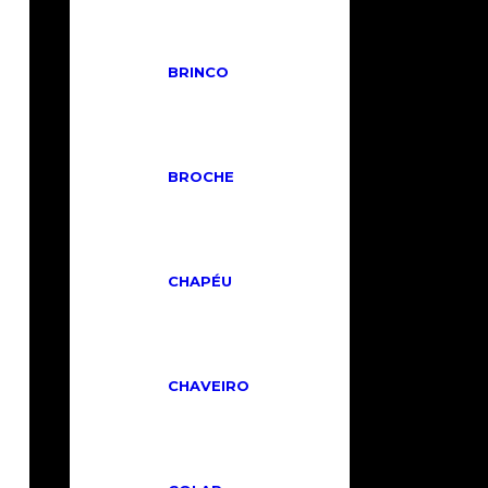
BRINCO
BROCHE
BOLSA NEVERFULL MM
R$
2.890,00
Em até 6x de
CHAPÉU
R$
481,67
sem juros ou
Em
até 12x de
R$
302,41
com
juros ou
R$
2.601,00
no PIX
ou Depósito
CHAVEIRO
COMPRAR