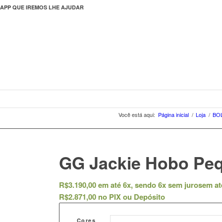
APP QUE IREMOS LHE AJUDAR
Você está aqui:
Página inicial
/
Loja
/
BO
GG Jackie Hobo Pe
R$
3.190,00
em até 6x, sendo 6x sem juros
em at
R$
2.871,00
no PIX ou Depósito
Cores