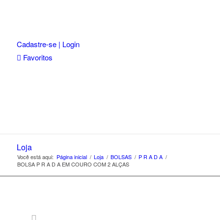
Cadastre-se | Login
Favoritos
Loja
Você está aqui:
Página inicial
/
Loja
/
BOLSAS
/
P R A D A
/
BOLSA P R A D A EM COURO COM 2 ALÇAS