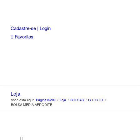
Cadastre-se | Login
Favoritos
Loja
Você está aqui:
Página inicial
/
Loja
/
BOLSAS
/
G U C C I
/
BOLSA MÉDIA AFRODITE