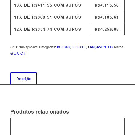
10X DE
R$
411,55
COM JUROS
R$
4.115,50
11X DE
R$
380,51
COM JUROS
R$
4.185,61
12X DE
R$
354,74
COM JUROS
R$
4.256,88
SKU:
Não aplicável
Categorias:
BOLSAS
,
G U C C I
,
LANÇAMENTOS
Marca:
G U C C I
Descrição
Produtos relacionados