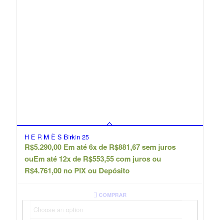
H E R M È S Birkin 25
R$
5.290,00
Em até 6x de
R$
881,67
sem juros
ou
Em até 12x de
R$
553,55
com juros ou
R$
4.761,00
no PIX ou Depósito
COMPRAR