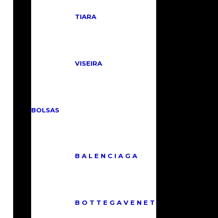
TIARA
VISEIRA
BOLSAS
B A L E N C I A G A
B O T T E G A V E N E T