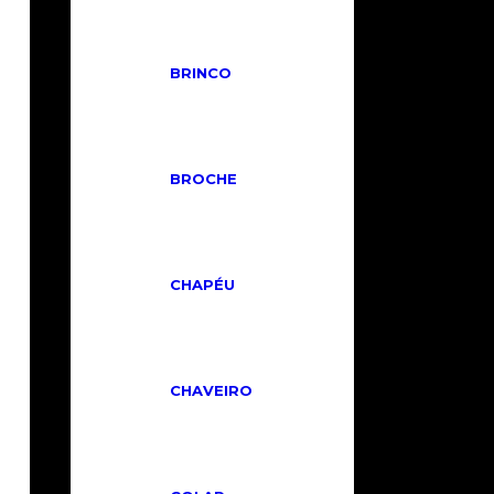
Produtos relacionados
BRINCO
BROCHE
CHAPÉU
Lady Dior Mini
R$
3.190,00
Em até 6x de
R$
531,67
sem juros ou
Em
CHAVEIRO
até 12x de
R$
333,81
com
juros ou
R$
2.871,00
no PIX
ou Depósito