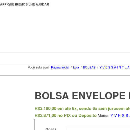
APP QUE IREMOS LHE AJUDAR
Você está aqui:
Página inicial
/
Loja
/
BOLSAS
/
Y V E S S A I N T L 
BOLSA ENVELOPE
R$
3.190,00
em até 6x, sendo 6x sem juros
em at
R$
2.871,00
no PIX ou Depósito
Marca:
Y V E S S 
Cores