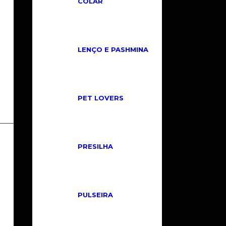
COLAR
COMPRAR
LENÇO E PASHMINA
PET LOVERS
PRESILHA
INSTITUCIONAL
Políticas de Privacidade
Políticas de Trocas e Cancelamento
PULSEIRA
Cadastre-se
Fale Conosco