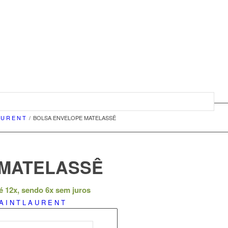
A U R E N T
/
BOLSA ENVELOPE MATELASSÊ
 MATELASSÊ
é 12x, sendo 6x sem juros
A I N T L A U R E N T