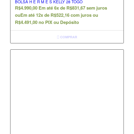
BOLSA H E R M È S KELLY 28 TOGO
R$
4.990,00
Em até 6x de
R$
831,67
sem juros
ou
Em até 12x de
R$
522,16
com juros ou
R$
4.491,00
no PIX ou Depósito
COMPRAR