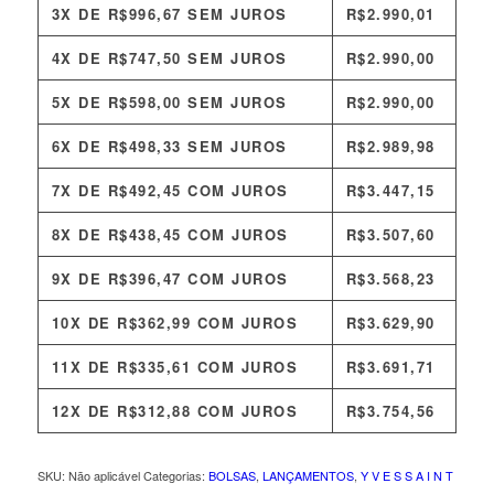
3X DE
R$
996,67
SEM JUROS
R$
2.990,01
4X DE
R$
747,50
SEM JUROS
R$
2.990,00
5X DE
R$
598,00
SEM JUROS
R$
2.990,00
6X DE
R$
498,33
SEM JUROS
R$
2.989,98
7X DE
R$
492,45
COM JUROS
R$
3.447,15
8X DE
R$
438,45
COM JUROS
R$
3.507,60
9X DE
R$
396,47
COM JUROS
R$
3.568,23
10X DE
R$
362,99
COM JUROS
R$
3.629,90
11X DE
R$
335,61
COM JUROS
R$
3.691,71
12X DE
R$
312,88
COM JUROS
R$
3.754,56
SKU:
Não aplicável
Categorias:
BOLSAS
,
LANÇAMENTOS
,
Y V E S S A I N T