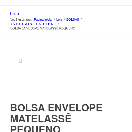
Loja
Você está aqui:
Página inicial
/
Loja
/
BOLSAS
/
Y V E S S A I N T L A U R E N T
/
BOLSA ENVELOPE MATELASSÊ PEQUENO
BOLSA ENVELOPE
MATELASSÊ
PEQUENO