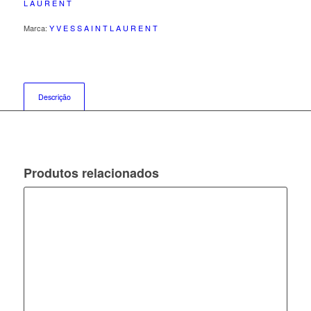
L A U R E N T
Marca:
Y V E S S A I N T L A U R E N T
Descrição
Produtos relacionados