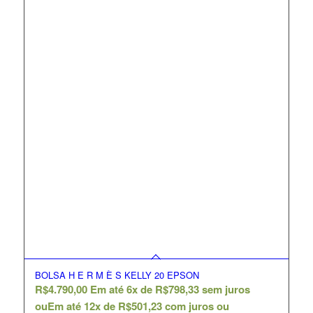
BOLSA H E R M È S KELLY 20 EPSON
R$
4.790,00
Em até 6x de
R$
798,33
sem juros
ou
Em até 12x de
R$
501,23
com juros ou