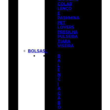
COLAR
LENÇO
E
PASHMINA
PET
LOVERS
PRESILHA
PULSEIRA
TIARA
VISEIRA
Cadastre-se | Login
BOLSAS
B
A
L
E
N
Favoritos
C
I
A
G
A
B
O