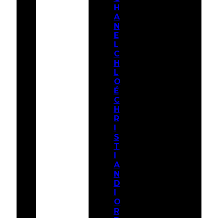
H
A
N
E
L
C
H
L
O
É
C
H
R
I
S
T
I
A
N
D
I
O
R