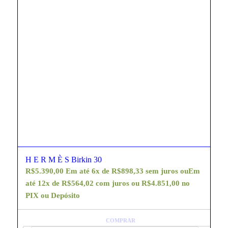
H E R M È S Birkin 30
R$
5.390,00
Em até 6x de
R$
898,33
sem juros ou
Em
até 12x de
R$
564,02
com juros ou
R$
4.851,00
no
PIX ou Depósito
COMPRAR