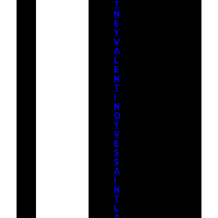
T
N
E
Y
V
A
L
E
N
T
I
N
O
Y
V
E
S
S
A
I
N
T
L
A