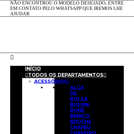
NÃO ENCONTROU O MODELO DESEJADO, ENTRE
EM CONTATO PELO WHATSAPP QUE IREMOS LHE
AJUDAR
INÍCIO
TODOS OS DEPARTAMENTOS
O que você está buscando?
ACESSÓRIOS
ALÇA
DE
BOLSA
BIQUINI
BONÉ
BRINCO
×
BROCHE
CHAPÉU
CHAVEIRO