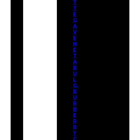
T
T
E
G
A
V
E
N
E
T
A
B
U
L
G.
B
U
R
B
E
R
R
Y
C