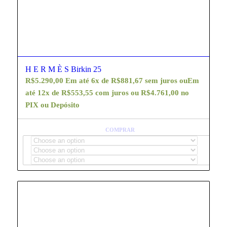
H E R M È S Birkin 25
R$
5.290,00
Em até 6x de
R$
881,67
sem juros ou
Em
até 12x de
R$
553,55
com juros ou
R$
4.761,00
no
PIX ou Depósito
COMPRAR