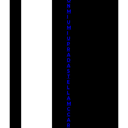
O
N
M
I
U
M
I
U
P
R
A
D
A
S
T
E
L
L
A
M
C
C
A
R