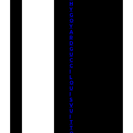
H
Y
G
O
Y
A
R
D
G
U
C
C
I
L
O
U
I
S
V
U
I
T
T