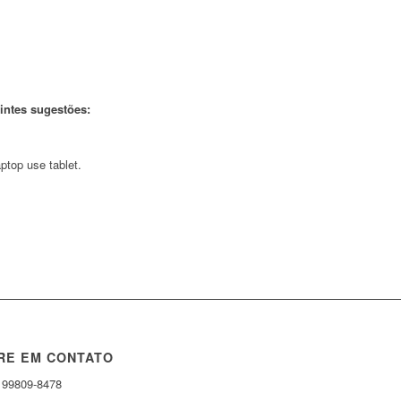
intes sugestões:
top use tablet.
RE EM CONTATO
 99809-8478