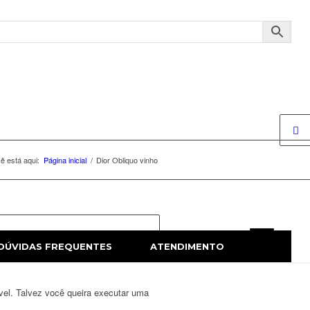
ê está aqui:
Página inicial
/
Dior Obliquo vinho
DÚVIDAS FREQUENTES
ATENDIMENTO
vel. Talvez você queira executar uma