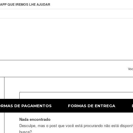
APP QUE IREMOS LHE AJUDAR
Voc
Nenhum produto foi encontrado para a sua seleção.
ORMAS DE PAGAMENTOS
FORMAS DE ENTREGA
Nada encontrado
Desculpe, mas o post que você está procurando não está disponí
busca?