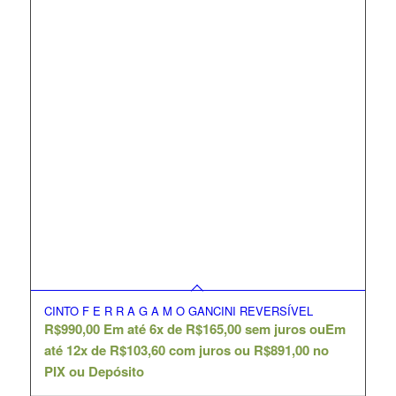
CINTO F E R R A G A M O GANCINI REVERSÍVEL
R$
990,00
Em até 6x de
R$
165,00
sem juros ou
Em
até 12x de
R$
103,60
com juros ou
R$
891,00
no
PIX ou Depósito