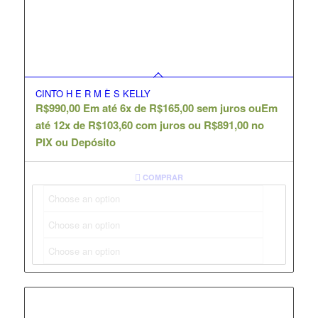
CINTO H E R M È S KELLY
R$
990,00
Em até 6x de
R$
165,00
sem juros ou
Em
até 12x de
R$
103,60
com juros ou
R$
891,00
no
PIX ou Depósito
COMPRAR