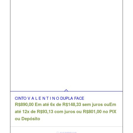
CINTO V A L E N T I N O DUPLA FACE
R$
890,00
Em até 6x de
R$
148,33
sem juros ou
Em
até 12x de
R$
93,13
com juros ou
R$
801,00
no PIX
ou Depósito