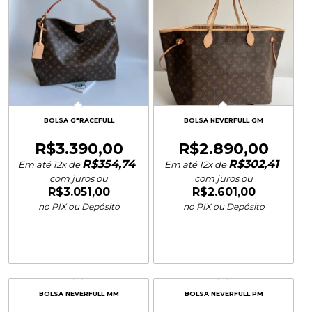
BOLSA G*RACEFULL
BOLSA NEVERFULL GM
R$
3.390,00
R$
2.890,00
R$
354,74
R$
302,41
Em até 12x de
Em até 12x de
com juros ou
com juros ou
R$
3.051,00
R$
2.601,00
no PIX ou Depósito
no PIX ou Depósito
BOLSA NEVERFULL MM
BOLSA NEVERFULL PM