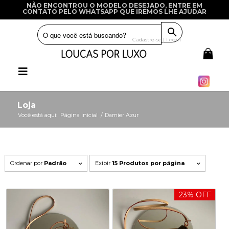
NÃO ENCONTROU O MODELO DESEJADO, ENTRE EM
CONTATO PELO WHATSAPP QUE IREMOS LHE AJUDAR
Cadastre-se | Login
Loja
Você está aqui:
Página inicial
/
Damier Azur
Ordenar por
Padrão
Exibir
15 Produtos por página
23% OFF