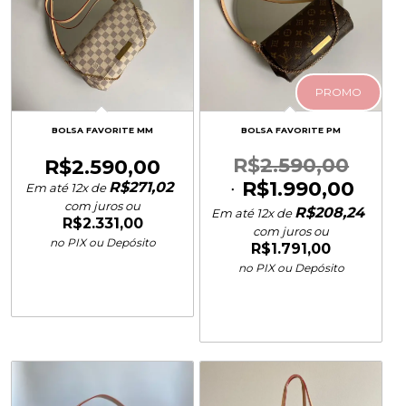
PROMO
BOLSA FAVORITE MM
BOLSA FAVORITE PM
R$
2.590,00
R$
2.590,00
R$
1.990,00
R$
271,02
Em até 12x de
com juros ou
R$
208,24
Em até 12x de
R$
2.331,00
com juros ou
no PIX ou Depósito
R$
1.791,00
no PIX ou Depósito